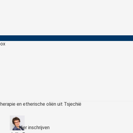
box
Hier inschrijven