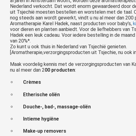
al jaren in Amsterdam woont, worden deze aromatherapeutis
Nederland verkocht. Dat wordt enorm gewaardeerd door de
uit Tsjechië moesten bestellen en worstelen met de taal. 
nog steeds aan wordt gewerkt, vindt u nu al meer dan 200 p
Aromatherapie Karel Hadek, naast producten voor baby’s,
k
voor dieren en planten aanbiedt. Voor de liefhebbers van T
Hadek een leuk cadeau. Voor iedere bestelling in de maand 
van 20%*.
Zo kunt u ook thuis in Nederland van Tsjechië genieten.
[Aromatherapie,verzorgingsproducten uit Tsjechie, nu ook in
Maak voordelig kennis met de verzorgingsproducten van Ka
nu al meer dan 2
00 producten
:
Tsjechië is een ideaal land voor een onvergetelijke vakantie met kinderen. De Tsjechen gaan er zelf ook graag met hun gezin op uit, dus er is overal van alles te doen voor groot en klein. Wat denk je van zo’n spannend..
Crèmes
Etherische oliën
Douche-, bad-, massage-oliën
Intieme hygiëne
Make-up removers