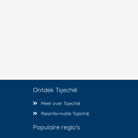
Ontdek Tsjechië
Meer over Tsjechië
Reisinformatie Tsjechië
Populaire regio's