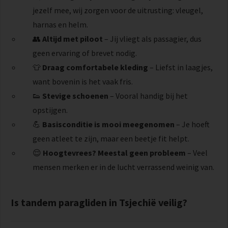
jezelf mee, wij zorgen voor de uitrusting: vleugel,
harnas en helm.
👥
Altijd met piloot
– Jij vliegt als passagier, dus
geen ervaring of brevet nodig.
👕
Draag comfortabele kleding
– Liefst in laagjes,
want bovenin is het vaak fris.
👟
Stevige schoenen
– Vooral handig bij het
opstijgen.
💪
Basisconditie is mooi meegenomen
– Je hoeft
geen atleet te zijn, maar een beetje fit helpt.
😌
Hoogtevrees? Meestal geen probleem
– Veel
mensen merken er in de lucht verrassend weinig van.
Is tandem paragliden in Tsjechië veilig?