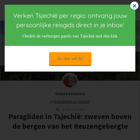
Verken Tsjechië per regio: ontvang jouw
persoonlijke reisgids direct in je inbox!
Ontdek de verborgen parels van Tsjechië met één klik
Ja, dat wil ik!
Yvonne Veenstra
in
Activiteiten in Tsjechië
4 min. leestijd
Paragliden in Tsjechië: zweven boven
de bergen van het Reuzengebergte