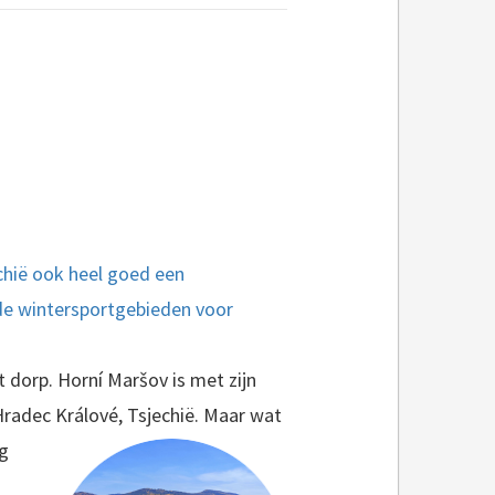
echië ook heel goed een
nde wintersportgebieden voor
t dorp. Horní Maršov is met zijn
Hradec Králové, Tsjechië. Maar wat
g