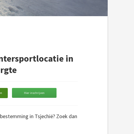
ntersportlocatie in
rgte
en
Hier inschrijven
ebestemming in Tsjechië? Zoek dan