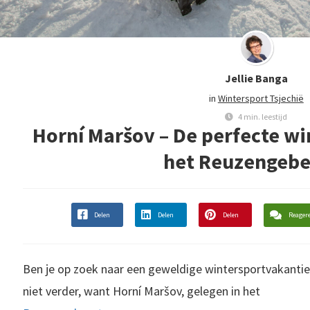
Jellie Banga
in
Wintersport Tsjechië
4 min. leestijd
Horní Maršov – De perfecte wi
het Reuzengebe
Delen
Delen
Delen
Reager
Ben je op zoek naar een geweldige wintersportvakanti
niet verder, want Horní Maršov, gelegen in het