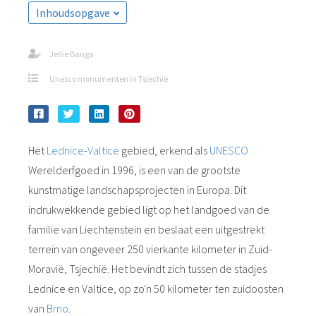
Inhoudsopgave
Jellie Banga
Unesco monumenten in Tsjechië
Het
Lednice
-
Valtice
gebied, erkend als
UNESCO
Werelderfgoed in 1996, is een van de grootste
kunstmatige landschapsprojecten in Europa. Dit
indrukwekkende gebied ligt op het landgoed van de
familie van Liechtenstein en beslaat een uitgestrekt
terrein van ongeveer 250 vierkante kilometer in Zuid-
Moravië, Tsjechië. Het bevindt zich tussen de stadjes
Lednice en Valtice, op zo'n 50 kilometer ten zuidoosten
van
Brno
.