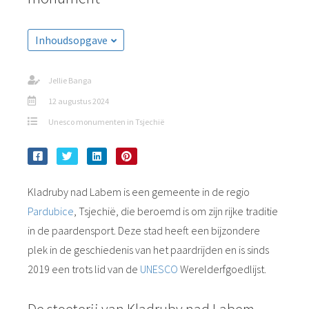
Inhoudsopgave
Jellie Banga
12 augustus 2024
Unesco monumenten in Tsjechië
Kladruby nad Labem is een gemeente in de regio
Pardubice
, Tsjechië, die beroemd is om zijn rijke traditie
in de paardensport. Deze stad heeft een bijzondere
plek in de geschiedenis van het paardrijden en is sinds
2019 een trots lid van de
UNESCO
Werelderfgoedlijst.
De stoeterij van Kladruby nad Labem