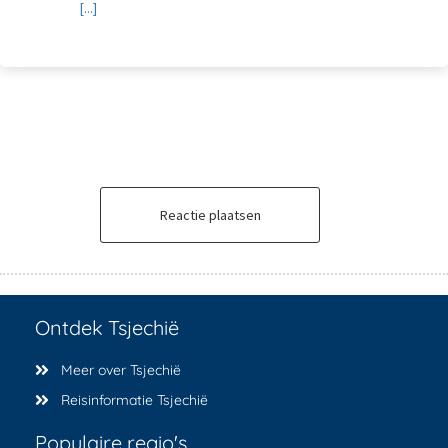
[...]
Reactie plaatsen
Ontdek Tsjechië
Meer over Tsjechië
Reisinformatie Tsjechië
Populaire regio's